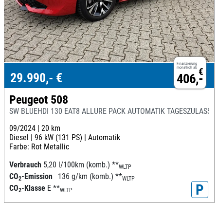
Finanzierung
monatlich ab
€
29.990,- €
406,-
Peugeot 508
SW BLUEHDI 130 EAT8 ALLURE PACK AUTOMATIK TAGESZULASSU
09/2024 |
20 km
Diesel |
96 kW (131 PS) |
Automatik
Farbe: Rot Metallic
Verbrauch
5,20 l/100km (komb.)
**
WLTP
CO
-Emission
136 g/km (komb.)
**
2
WLTP
P
CO
-Klasse
E
**
2
WLTP