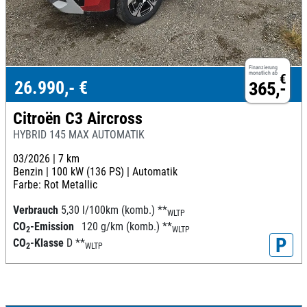
Finanzierung
monatlich ab
€
26.990,- €
365,-
Citroën C3 Aircross
HYBRID 145 MAX AUTOMATIK
03/2026 |
7 km
Benzin |
100 kW (136 PS) |
Automatik
Farbe: Rot Metallic
Verbrauch
5,30 l/100km (komb.)
**
WLTP
CO
-Emission
120 g/km (komb.)
**
2
WLTP
P
CO
-Klasse
D
**
2
WLTP