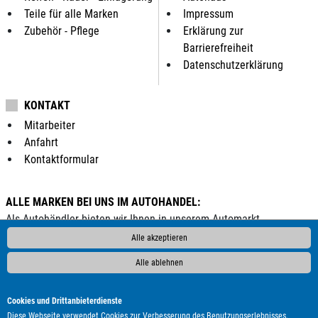
Teile für alle Marken
Impressum
Zubehör - Pflege
Erklärung zur
Barrierefreiheit
Datenschutzerklärung
KONTAKT
Mitarbeiter
Anfahrt
Kontaktformular
ALLE MARKEN BEI UNS IM AUTOHANDEL:
Als Autohändler bieten wir Ihnen in unserem Automarkt
Gebrauchtwagen, Jahreswagen und Neuwagen folgender
Alle akzeptieren
Automarken an:
Alle ablehnen
ALPINA
Abarth
Aixam
Alfa Romeo
Audi
BMW
Bentley
Borgward
Bürstner
Carthago
Chausson
Cookies und Drittanbieterdienste
Chevrolet
Citroën
Corvette
Cupra
DAF
DFSK
DS
Diese Webseite verwendet Cookies zur Verbesserung des Benutzungserlebnisses.