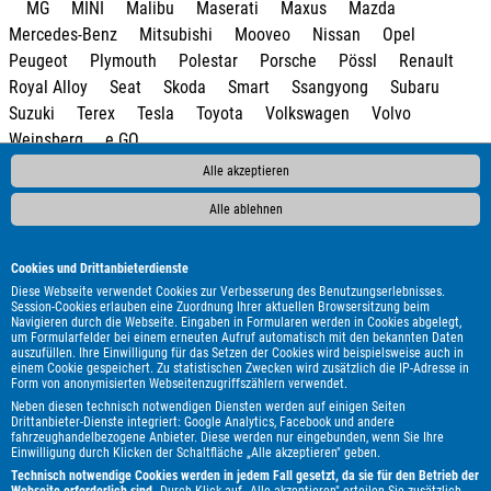
MG
MINI
Malibu
Maserati
Maxus
Mazda
Mercedes-Benz
Mitsubishi
Mooveo
Nissan
Opel
Peugeot
Plymouth
Polestar
Porsche
Pössl
Renault
Royal Alloy
Seat
Skoda
Smart
Ssangyong
Subaru
Suzuki
Terex
Tesla
Toyota
Volkswagen
Volvo
Weinsberg
e.GO
Alle akzeptieren
Alle ablehnen
Cookies und Drittanbieterdienste
Diese Webseite verwendet Cookies zur Verbesserung des Benutzungserlebnisses.
Session-Cookies erlauben eine Zuordnung Ihrer aktuellen Browsersitzung beim
Navigieren durch die Webseite. Eingaben in Formularen werden in Cookies abgelegt,
um Formularfelder bei einem erneuten Aufruf automatisch mit den bekannten Daten
auszufüllen. Ihre Einwilligung für das Setzen der Cookies wird beispielsweise auch in
einem Cookie gespeichert. Zu statistischen Zwecken wird zusätzlich die IP-Adresse in
Form von anonymisierten Webseitenzugriffszählern verwendet.
Neben diesen technisch notwendigen Diensten werden auf einigen Seiten
Drittanbieter-Dienste integriert: Google Analytics, Facebook und andere
fahrzeughandelbezogene Anbieter. Diese werden nur eingebunden, wenn Sie Ihre
Einwilligung durch Klicken der Schaltfläche „Alle akzeptieren" geben.
Technisch notwendige Cookies werden in jedem Fall gesetzt, da sie für den Betrieb der