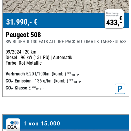
Finanzierung
monatlich ab
€
31.990,- €
433,-
Peugeot 508
SW BLUEHDI 130 EAT8 ALLURE PACK AUTOMATIK TAGESZULASSU
09/2024 |
20 km
Diesel |
96 kW (131 PS) |
Automatik
Farbe: Rot Metallic
Verbrauch
5,20 l/100km (komb.)
**
WLTP
CO
-Emission
136 g/km (komb.)
**
2
WLTP
P
CO
-Klasse
E
**
2
WLTP
1 von 15.000