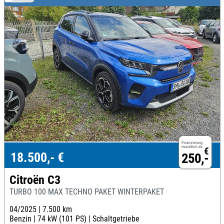
Finanzierung
monatlich ab
€
18.500,- €
250,-
Citroën C3
TURBO 100 MAX TECHNO PAKET WINTERPAKET
04/2025 |
7.500 km
Benzin |
74 kW (101 PS) |
Schaltgetriebe