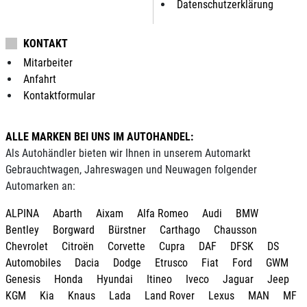
Datenschutzerklärung
KONTAKT
Mitarbeiter
Anfahrt
Kontaktformular
ALLE MARKEN BEI UNS IM AUTOHANDEL:
Als Autohändler bieten wir Ihnen in unserem Automarkt
Gebrauchtwagen, Jahreswagen und Neuwagen folgender
Automarken an:
ALPINA
Abarth
Aixam
Alfa Romeo
Audi
BMW
Bentley
Borgward
Bürstner
Carthago
Chausson
Chevrolet
Citroën
Corvette
Cupra
DAF
DFSK
DS
Automobiles
Dacia
Dodge
Etrusco
Fiat
Ford
GWM
Genesis
Honda
Hyundai
Itineo
Iveco
Jaguar
Jeep
KGM
Kia
Knaus
Lada
Land Rover
Lexus
MAN
MF