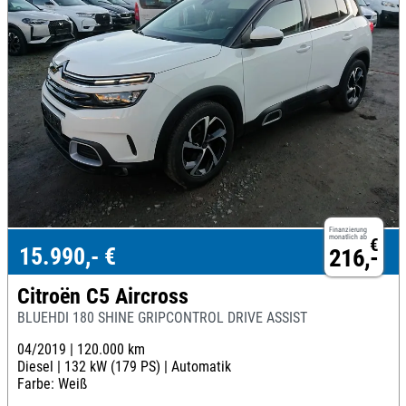
Finanzierung
monatlich ab
€
15.990,- €
216,-
Citroën C5 Aircross
BLUEHDI 180 SHINE GRIPCONTROL DRIVE ASSIST
04/2019 |
120.000 km
Diesel |
132 kW (179 PS) |
Automatik
Farbe: Weiß