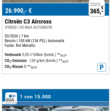
Finanzierung
monatlich ab
€
26.990,- €
365,-
Citroën C3 Aircross
HYBRID 145 MAX AUTOMATIK
03/2026 |
7 km
Benzin |
100 kW (136 PS) |
Automatik
Farbe: Rot Metallic
Verbrauch
5,30 l/100km (komb.)
**
WLTP
CO
-Emission
120 g/km (komb.)
**
2
WLTP
P
CO
-Klasse
D
**
2
WLTP
1 von 15.000